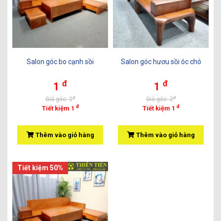
Salon góc bo cạnh sồi
Salon góc hươu sồi óc chó
đ
đ
1
1
đ
đ
Giá gốc: 2
Giá gốc: 2
đ
đ
Tiết kiệm 1
Tiết kiệm 1
Thêm vào giỏ hàng
Thêm vào giỏ hàng
Tiết kiệm 50%