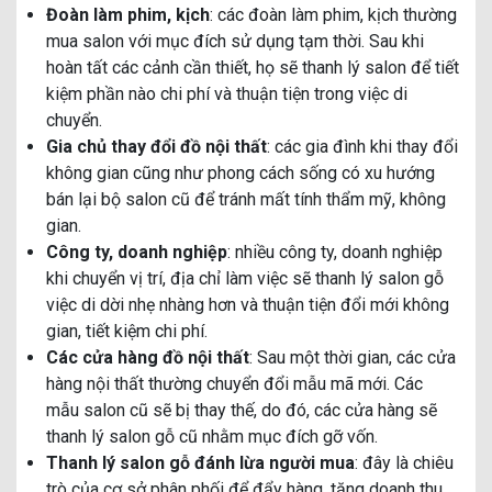
Đoàn làm phim, kịch
: các đoàn làm phim, kịch thường
mua salon với mục đích sử dụng tạm thời. Sau khi
hoàn tất các cảnh cần thiết, họ sẽ thanh lý salon để tiết
kiệm phần nào chi phí và thuận tiện trong việc di
chuyển.
Gia chủ thay đổi đồ nội thất
: các gia đình khi thay đổi
không gian cũng như phong cách sống có xu hướng
bán lại bộ salon cũ để tránh mất tính thẩm mỹ, không
gian.
Công ty, doanh nghiệp
: nhiều công ty, doanh nghiệp
khi chuyển vị trí, địa chỉ làm việc sẽ thanh lý salon gỗ
việc di dời nhẹ nhàng hơn và thuận tiện đổi mới không
gian, tiết kiệm chi phí.
Các cửa hàng đồ nội thất
: Sau một thời gian, các cửa
hàng nội thất thường chuyển đổi mẫu mã mới. Các
mẫu salon cũ sẽ bị thay thế, do đó, các cửa hàng sẽ
thanh lý salon gỗ cũ nhằm mục đích gỡ vốn.
Thanh lý salon gỗ đánh lừa người mua
: đây là chiêu
trò của cơ sở phân phối để đẩy hàng, tăng doanh thu