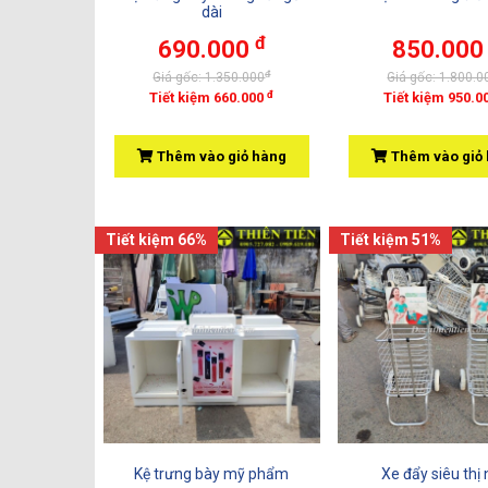
dài
đ
690.000
850.00
đ
Giá gốc: 1.350.000
Giá gốc: 1.800.0
đ
Tiết kiệm 660.000
Tiết kiệm 950.0
Thêm vào giỏ hàng
Thêm vào giỏ
Tiết kiệm 66%
Tiết kiệm 51%
Kệ trưng bày mỹ phẩm
Xe đẩy siêu thị