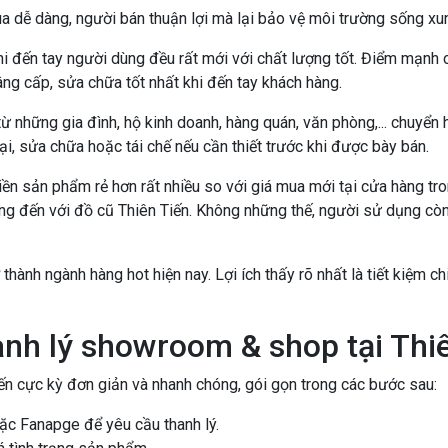
a dễ dàng, người bán thuận lợi mà lại bảo vệ môi trường sống xu
hi đến tay người dùng đều rất mới với chất lượng tốt. Điểm mạnh
ng cấp, sửa chữa tốt nhất khi đến tay khách hàng.
ừ những gia đình, hộ kinh doanh, hàng quán, văn phòng,... chuyể
 sửa chữa hoặc tái chế nếu cần thiết trước khi được bày bán.
á tiền sản phẩm rẻ hơn rất nhiều so với giá mua mới tại cửa hàng
ùng đến với đồ cũ Thiên Tiến. Không những thế, người sử dụng cò
thành ngành hàng hot hiện nay. Lợi ích thấy rõ nhất là tiết kiệm ch
anh lý showroom & shop tại Thi
ến cực kỳ đơn giản và nhanh chóng, gói gọn trong các bước sau:
ặc Fanapge để yêu cầu thanh lý.