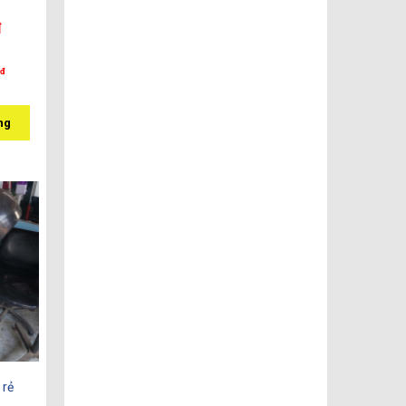
đ
đ
ng
 rẻ