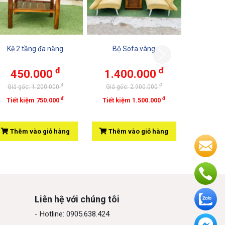
Kệ 2 tầng đa năng
Bộ Sofa vàng
đ
đ
450.000
1.400.000
đ
đ
Giá gốc: 1.200.000
Giá gốc: 2.900.000
đ
đ
Tiết kiệm 750.000
Tiết kiệm 1.500.000
Thêm vào giỏ hàng
Thêm vào giỏ hàng
Liên hệ với chúng tôi
- Hotline: 0905.638.424