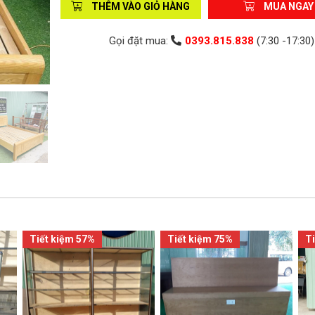
THÊM VÀO GIỎ HÀNG
MUA NGAY
Gọi đặt mua:
0393.815.838
(7:30 -17:30)
Tiết kiệm 57%
Tiết kiệm 75%
T