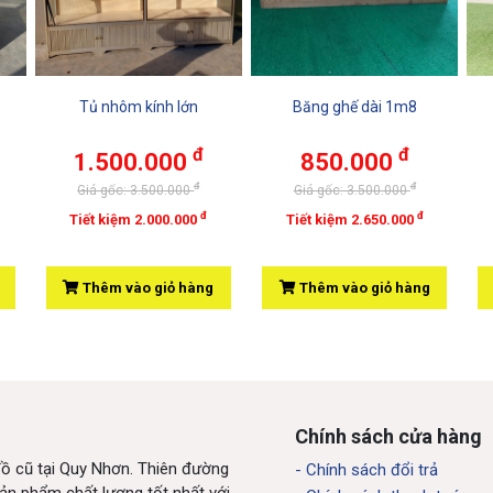
Tủ nhôm kính lớn
Băng ghế dài 1m8
đ
đ
1.500.000
850.000
đ
đ
Giá gốc: 3.500.000
Giá gốc: 3.500.000
đ
đ
Tiết kiệm 2.000.000
Tiết kiệm 2.650.000
Thêm vào giỏ hàng
Thêm vào giỏ hàng
Chính sách cửa hàng
đồ cũ tại Quy Nhơn. Thiên đường
- Chính sách đổi trả
ản phẩm chất lượng tốt nhất với