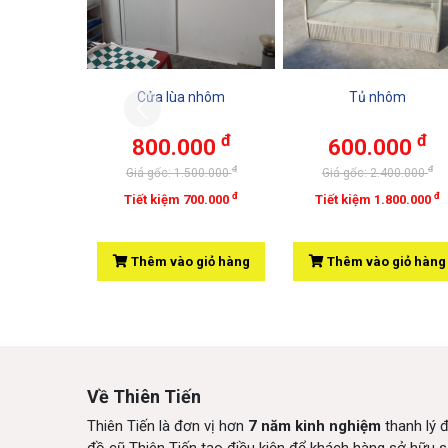
Cửa lùa nhôm
Tủ nhôm
Previous
đ
đ
800.000
600.000
đ
đ
Giá gốc: 1.500.000
Giá gốc: 2.400.000
đ
đ
Tiết kiệm 700.000
Tiết kiệm 1.800.000
Thêm vào giỏ hàng
Thêm vào giỏ hàng
Về Thiên Tiến
Thiên Tiến là đơn vị hơn
7 năm kinh nghiệm
thanh lý 
đồ cũ Thiên Tiến tạo điều kiện để khách hàng sở hữu s