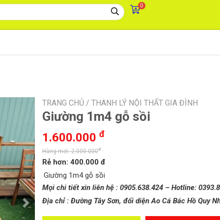
0
TRANG CHỦ /
THANH LÝ NỘI THẤT GIA ĐÌNH
Giường 1m4 gỗ sồi
đ
1.600.000
đ
Hàng mới: 2.000.000
Rẻ hơn: 400.000 đ
Giường 1m4 gỗ sồi
Mọi chi tiết xin liên hệ : 0905.638.424 – Hotline: 0393.
Địa chỉ : Đường Tây Sơn, đối diện Ao Cá Bác Hồ Quy N
Next