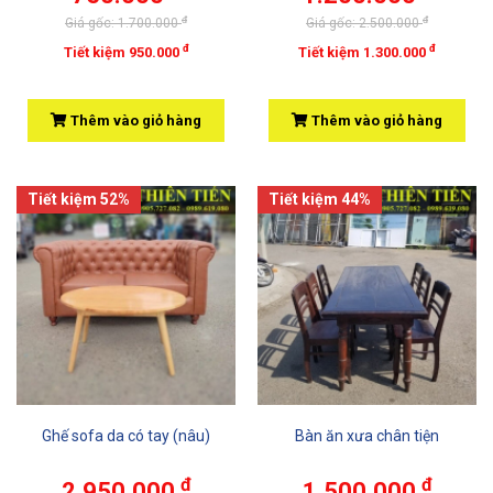
đ
đ
Giá gốc: 1.700.000
Giá gốc: 2.500.000
đ
đ
Tiết kiệm 950.000
Tiết kiệm 1.300.000
Thêm vào giỏ hàng
Thêm vào giỏ hàng
Tiết kiệm 52%
Tiết kiệm 44%
Ghế sofa da có tay (nâu)
Bàn ăn xưa chân tiện
đ
đ
2.950.000
1.500.000