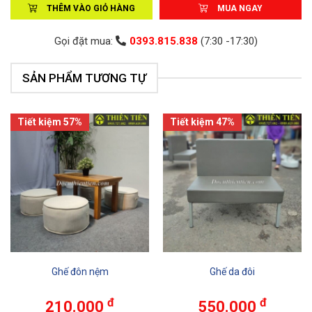
THÊM VÀO GIỎ HÀNG
MUA NGAY
Gọi đặt mua:
0393.815.838
(7:30 -17:30)
SẢN PHẨM TƯƠNG TỰ
Tiết kiệm 57%
Tiết kiệm 47%
Ghế đôn nệm
Ghế da đôi
đ
đ
210.000
550.000