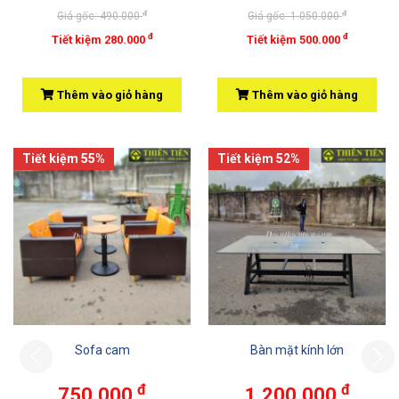
đ
đ
Giá gốc: 490.000
Giá gốc: 1.050.000
đ
đ
Tiết kiệm 280.000
Tiết kiệm 500.000
Thêm vào giỏ hàng
Thêm vào giỏ hàng
Tiết kiệm 55%
Tiết kiệm 52%
Sofa cam
Bàn mặt kính lớn
Previous
đ
đ
750.000
1.200.000