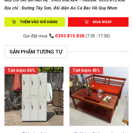
Mọi chi tiết xin liên hệ : 0905.638.424 – Hotline: 0393.815.838
Địa chỉ : Đường Tây Sơn, đối diện Ao Cá Bác Hồ Quy Nhơn
THÊM VÀO GIỎ HÀNG
MUA NGAY
Gọi đặt mua:
0393.815.838
(7:30 -17:30)
SẢN PHẨM TƯƠNG TỰ
Tiết kiệm 56%
Tiết kiệm 45%