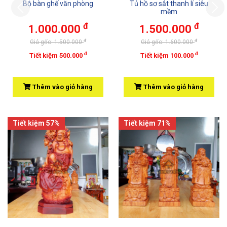
Bộ bàn ghế văn phòng
Tủ hồ sơ sắt thanh lí siêu
Previous
mềm
đ
đ
1.000.000
1.500.000
đ
đ
Giá gốc: 1.500.000
Giá gốc: 1.600.000
đ
đ
Tiết kiệm 500.000
Tiết kiệm 100.000
Thêm vào giỏ hàng
Thêm vào giỏ hàng
Tiết kiệm 57%
Tiết kiệm 71%