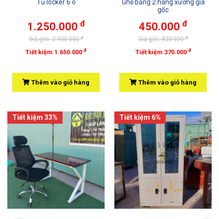
Tủ locker 6 ô
Ghế băng 2 hàng xưởng giá
gốc
đ
đ
1.250.000
450.000
đ
đ
Giá gốc: 2.900.000
Giá gốc: 820.000
đ
đ
Tiết kiệm 1.650.000
Tiết kiệm 370.000
Thêm vào giỏ hàng
Thêm vào giỏ hàng
Tiết kiệm 33%
Tiết kiệm 6%