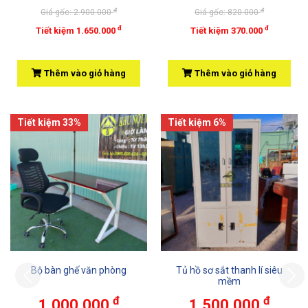
đ
đ
Giá gốc: 2.900.000
Giá gốc: 820.000
đ
đ
Tiết kiệm 1.650.000
Tiết kiệm 370.000
Thêm vào giỏ hàng
Thêm vào giỏ hàng
Tiết kiệm 33%
Tiết kiệm 6%
Bộ bàn ghế văn phòng
Tủ hồ sơ sắt thanh lí siêu
Previous
mềm
đ
đ
1.000.000
1.500.000