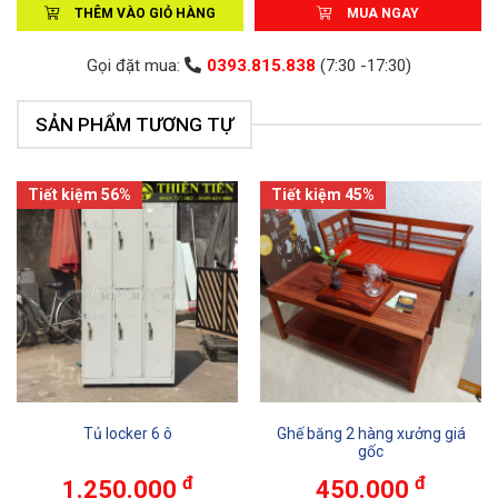
THÊM VÀO GIỎ HÀNG
MUA NGAY
Gọi đặt mua:
0393.815.838
(7:30 -17:30)
SẢN PHẨM TƯƠNG TỰ
Tiết kiệm 56%
Tiết kiệm 45%
Tủ locker 6 ô
Ghế băng 2 hàng xưởng giá
gốc
đ
đ
1.250.000
450.000