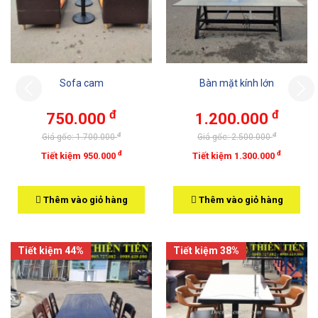
Sofa cam
Bàn mặt kính lớn
Previous
đ
đ
750.000
1.200.000
đ
đ
Giá gốc: 1.700.000
Giá gốc: 2.500.000
đ
đ
Tiết kiệm 950.000
Tiết kiệm 1.300.000
Thêm vào giỏ hàng
Thêm vào giỏ hàng
Tiết kiệm 44%
Tiết kiệm 38%