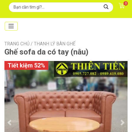
0
TRANG CHỦ /
THANH LÝ BÀN GHẾ
Ghế sofa da có tay (nâu)
Tiết kiệm 52%
Previous
Next