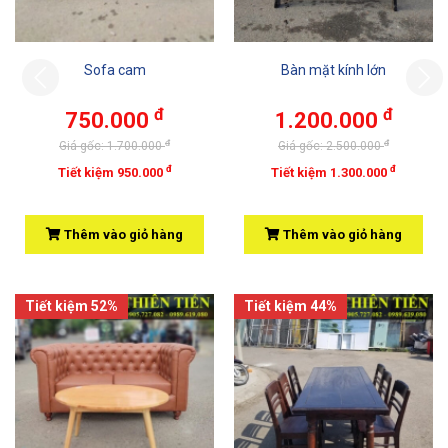
Sofa cam
Bàn mặt kính lớn
Previous
đ
đ
750.000
1.200.000
đ
đ
Giá gốc: 1.700.000
Giá gốc: 2.500.000
đ
đ
Tiết kiệm 950.000
Tiết kiệm 1.300.000
Thêm vào giỏ hàng
Thêm vào giỏ hàng
Tiết kiệm 52%
Tiết kiệm 44%