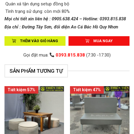
Quán xá tận dụng setup đồng bộ
Tình trạng sử dụng: còn mới 80%
Mọi chi tiết xin liên hệ : 0905.638.424 – Hotline: 0393.815.838
Địa chỉ : Đường Tây Sơn, đối diện Ao Cá Bác Hồ Quy Nhơn
THÊM VÀO GIỎ HÀNG
MUA NGAY
Gọi đặt mua:
0393.815.838
(7:30 -17:30)
SẢN PHẨM TƯƠNG TỰ
Tiết kiệm 57%
Tiết kiệm 47%