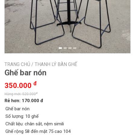
TRANG CHỦ /
THANH LÝ BÀN GHẾ
Ghế bar nón
đ
350.000
đ
Hàng mới: 520.000
Rẻ hơn: 170.000 đ
Ghế bar nón
Số lượng: 10 ghế
Chất liệu: chân sắt, nệm simili
Ghế rộng 58 đến mặt 75 cao 104