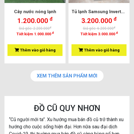
Cây nước nóng lạnh
Tủ lạnh Samsung Inverter 208 lít mới 90%
đ
đ
1.200.000
3.200.000
đ
đ
Giá gốc: 2.200.000
Giá gốc: 6.200.000
đ
đ
Tiết kiệm 1.000.000
Tiết kiệm 3.000.000
Thêm vào giỏ hàng
Thêm vào giỏ hàng
XEM THÊM SẢN PHẨM MỚI
ĐỒ CŨ QUY NHƠN
“Cũ người mới ta”. Xu hướng mua bán đồ cũ trở thành xu
hướng cho cuộc sống hiện đại. Hơn nữa sau đại dịch
Covid-19, thị trường mua bán đồ cũ càng bùng nổ hơn.