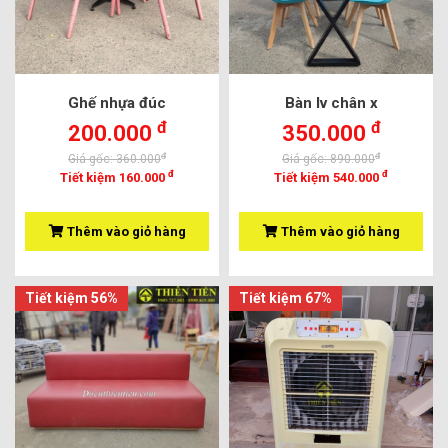
Ghế nhựa đúc
Bàn lv chân x
đ
đ
200.000
350.000
đ
đ
Giá gốc: 360.000
Giá gốc: 890.000
đ
đ
Tiết kiệm 160.000
Tiết kiệm 540.000
Thêm vào giỏ hàng
Thêm vào giỏ hàng
Tiết kiệm 56%
Tiết kiệm 67%