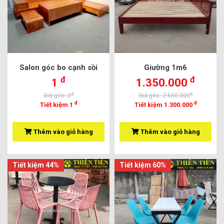
Salon góc bo cạnh sồi
Giường 1m6
đ
đ
1
1.350.000
đ
đ
Giá gốc: 2
Giá gốc: 2.650.000
đ
đ
Tiết kiệm 1
Tiết kiệm 1.300.000
Thêm vào giỏ hàng
Thêm vào giỏ hàng
Tiết kiệm 44%
Tiết kiệm 60%