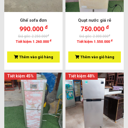
Ghế sofa đơn
Quạt nước giá rẻ
đ
đ
990.000
750.000
đ
đ
Giá gốc: 2.250.000
Giá gốc: 2.300.000
đ
đ
Tiết kiệm 1.260.000
Tiết kiệm 1.550.000
Thêm vào giỏ hàng
Thêm vào giỏ hàng
Tiết kiệm 45%
Tiết kiệm 48%