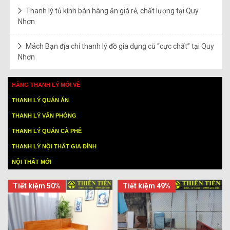
Thanh lý tủ kính bán hàng ăn giá rẻ, chất lượng tại Quy
Nhơn
Mách Bạn địa chỉ thanh lý đồ gia dụng cũ “cực chất” tại Quy
Nhơn
HÀNG THANH LÝ MỚI VỀ
THANH LÝ QUÁN ĂN
THANH LÝ VĂN PHÒNG
THANH LÝ QUÁN CÀ PHÊ
THANH LÝ NỘI THẤT GIA ĐÌNH
NỘI THẤT MỚI
Tiết kiệm 50%
Tiết kiệm 49%